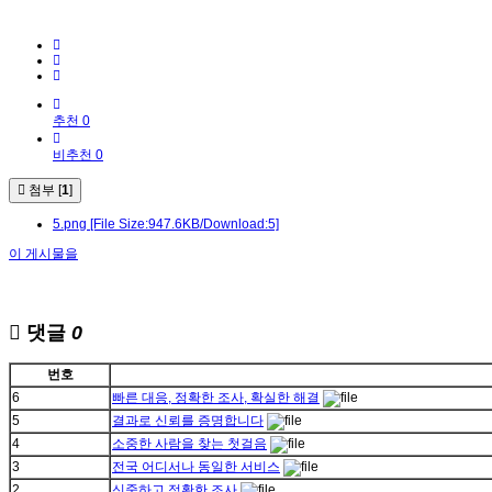
추천 0
비추천 0
첨부 [
1
]
5.png
[File Size:947.6KB/Download:5]
이 게시물을
댓글
0
번호
6
빠른 대응, 정확한 조사, 확실한 해결
5
결과로 신뢰를 증명합니다
4
소중한 사람을 찾는 첫걸음
3
전국 어디서나 동일한 서비스
2
신중하고 정확한 조사